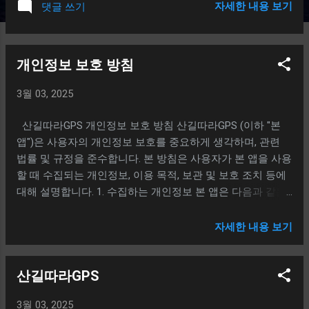
자세한 내용 보기
댓글 쓰기
personal information for the following purposes. Personal
information is not used for purposes other than those listed
below. Should the purpose of use change, we will take
개인정보 보호 방침
necessary steps such as obtaining separate consent in
accordance with Article 18 of the Personal Information
3월 03, 2025
Protection Act. 1) Website/App Membership Registration
and Management Verifying intent to sign up Identification
산길따라GPS 개인정보 보호 방침 산길따라GPS (이하 "본
and authentication for membership-based services
앱")은 사용자의 개인정보 보호를 중요하게 생각하며, 관련
Maintaining and managing user accounts Identity verification
법률 및 규정을 준수합니다. 본 방침은 사용자가 본 앱을 사용
under restricted identity verification regulations Preventing
할 때 수집되는 개인정보, 이용 목적, 보관 및 보호 조치 등에
frau...
대해 설명합니다. 1. 수집하는 개인정보 본 앱은 다음과 같은
개인정보를 수집합니다. 카카오톡 프로필 정보 카카오톡 로
그인 시, 사용자 동의를 받아 프로필 이름 및 프로필 사진을
자세한 내용 보기
수집합니다. 위치정보 트래킹 및 등산 기록을 저장하고 경로
를 공유하는 기능을 위해 사용자의 위치정보를 수집합니다.
산길따라GPS
2. 개인정보 수집 목적 본 앱에서 수집하는 개인정보는 다음
의 목적을 위해 사용됩니다. 카카오톡 프로필 정보 사용자 식
3월 03, 2025
별 및 친구 추가 기능 제공 앱 내 사용자 프로필 정보 표시 위