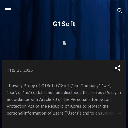
기본 콘텐츠로 건너뛰기
G1Soft
홈
글
11월 25, 2025
Privacy Policy of G1Soft G1Soft (“the Company”, “we”,
“our”, or “us”) establishes and discloses this Privacy Policy in
accordance with Article 20 of the Personal Information
Protection Act of the Republic of Korea to protect the
personal information of users (“Users”) and to ensure that
any related complaints are handled promptly and smoothly.
1. Purpose of Processing Personal Information We process